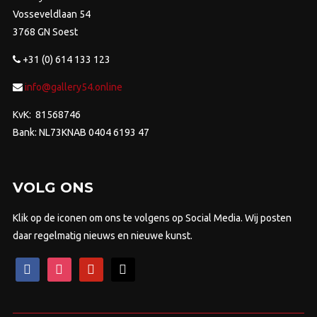
Vosseveldlaan 54
3768 GN Soest
+31 (0) 614 133 123
info@gallery54.online
KvK: 81568746
Bank: NL73KNAB 0404 6193 47
VOLG ONS
Klik op de iconen om ons te volgens op Social Media. Wij posten
daar regelmatig nieuws en nieuwe kunst.
facebook
instagram
pinterest
mail