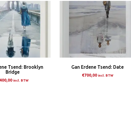
variaties.
var
Deze
De
optie
opt
kan
ka
gekozen
ge
worden
wo
op
op
de
de
ene Tsend: Brooklyn
Gan Erdene Tsend: Date
productpagina
pro
Bridge
€
700,00
incl. BTW
400,00
incl. BTW
Dit
Dit
pro
product
hee
heeft
me
meerdere
var
variaties.
De
Deze