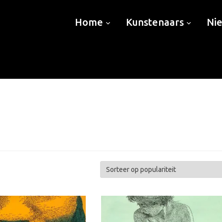
Home
Kunstenaars
Ni
teerd
ariteit