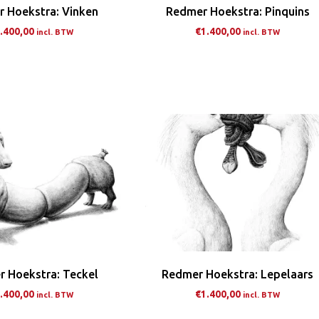
de
de
 Hoekstra: Vinken
Redmer Hoekstra: Pinquins
productpagina
pro
.400,00
€
1.400,00
incl. BTW
incl. BTW
Dit
Dit
product
pro
heeft
hee
meerdere
me
variaties.
var
Deze
De
optie
opt
kan
ka
gekozen
ge
worden
wo
op
op
de
de
 Hoekstra: Teckel
Redmer Hoekstra: Lepelaars
productpagina
pro
.400,00
€
1.400,00
incl. BTW
incl. BTW
Dit
Dit