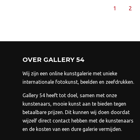
optie
1
2
kan
gekozen
worden
op
de
productpagina
OVER GALLERY 54
Wij zijn een online kunstgalerie met unieke
internationale fotokunst, beelden en zeefdrukken.
Gallery 54 heeft tot doel, samen met onze
kunstenaars, mooie kunst aan te bieden tegen
betaalbare prijzen.
Dit kunnen wij doen doordat
wijzelf direct contact hebben met de kunstenaars
en de kosten van een dure galerie vermijden.