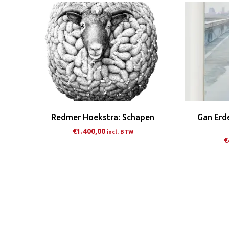
variaties.
Deze
optie
kan
gekozen
worden
op
de
Redmer Hoekstra: Schapen
Gan Erd
productpagina
€
1.400,00
incl. BTW
€
Dit
product
heeft
meerdere
variaties.
Deze