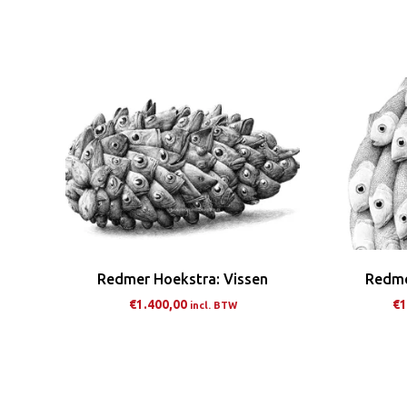
product
heeft
meerdere
variaties.
Deze
optie
kan
gekozen
worden
op
de
Redmer Hoekstra: Vissen
Redme
productpagina
€
1.400,00
€
1
incl. BTW
Dit
product
heeft
meerdere