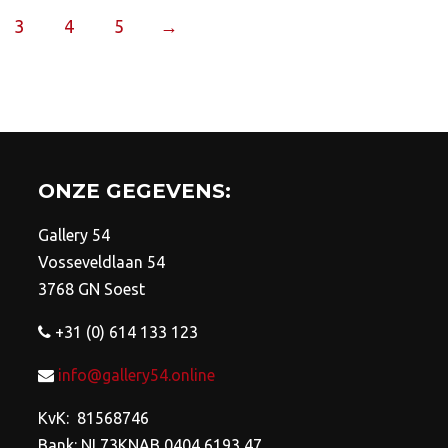
opt
optie
3
4
5
→
ka
kan
ge
gekozen
wo
worden
op
op
de
de
pro
productpagina
ONZE GEGEVENS:
Gallery 54
Vosseveldlaan 54
3768 GN Soest
+31 (0) 614 133 123
info@gallery54.online
KvK: 81568746
Bank: NL73KNAB 0404 6193 47