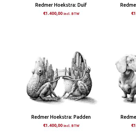
de
Redmer Hoekstra: Duif
Redmer
productpagina
€
1.400,00
€
1
incl. BTW
Dit
product
heeft
meerdere
variaties.
Deze
optie
kan
gekozen
worden
op
de
Redmer Hoekstra: Padden
Redmer
productpagina
€
1.400,00
€
1
incl. BTW
Dit