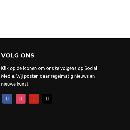
ie
n
kozen
rden
ductpagina
VOLG ONS
Klik op de iconen om ons te volgens op Social
Media. Wij posten daar regelmatig nieuws en
nieuwe kunst.
facebook
instagram
pinterest
mail