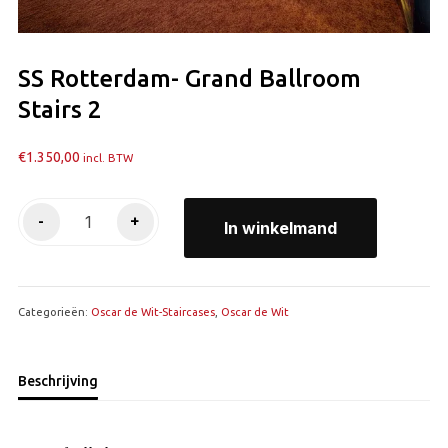
SS Rotterdam- Grand Ballroom
Stairs 2
€
1.350,00
incl. BTW
SS
-
+
In winkelmand
Rotterdam-
Grand
Ballroom
Categorieën:
Stairs
Oscar de Wit-Staircases
,
Oscar de Wit
2
aantal
Beschrijving