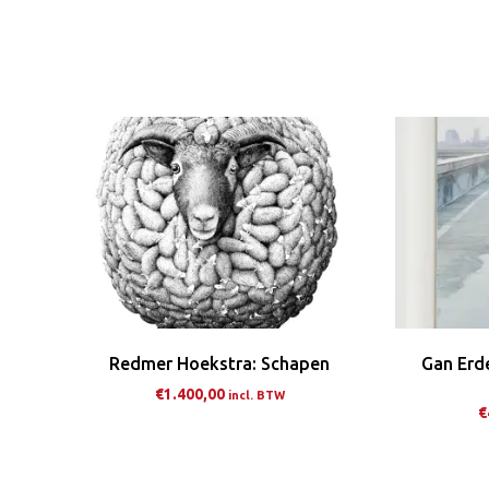
Dit
product
heeft
meerdere
variaties.
Deze
optie
kan
gekozen
worden
op
de
Redmer Hoekstra: Schapen
Gan Erd
productpagina
€
1.400,00
incl. BTW
€
Dit
product
heeft