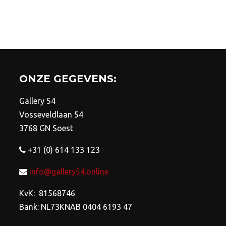
gekozen
ge
worden
wo
op
op
de
de
productpagina
pro
ONZE GEGEVENS:
Gallery 54
Vosseveldlaan 54
3768 GN Soest
+31 (0) 614 133 123
info@gallery54.online
KvK: 81568746
Bank: NL73KNAB 0404 6193 47