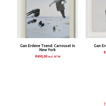
Deze
optie
kan
gekozen
worden
op
de
Gan Erdene Tsend: Carrousel in
Gan Er
productpagina
New York
€
€
400,00
incl. BTW
Dit
product
heeft
meerdere
variaties.
Deze
optie
1