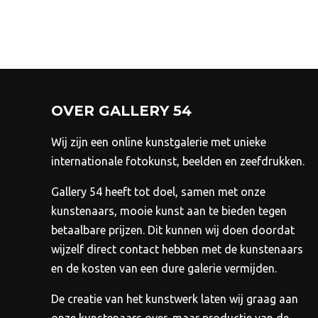
kan
gekozen
worden
op
de
productpagina
OVER GALLERY 54
Wij zijn een online kunstgalerie met unieke
internationale fotokunst, beelden en zeefdrukken.
Gallery 54 heeft tot doel, samen met onze
kunstenaars, mooie kunst aan te bieden tegen
betaalbare prijzen.
Dit kunnen wij doen doordat
wijzelf direct contact hebben met de kunstenaars
en de kosten van een dure galerie vermijden.
De creatie van het kunstwerk laten wij graag aan
onze kunstenaars over, maar productie van de