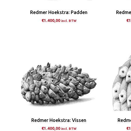
op
de
Redmer Hoekstra: Padden
Redmer
productpagina
€
1.400,00
€
1
incl. BTW
Dit
product
heeft
meerdere
variaties.
Deze
optie
kan
gekozen
worden
op
de
Redmer Hoekstra: Vissen
Redme
productpagina
€
1.400,00
€
1
incl. BTW