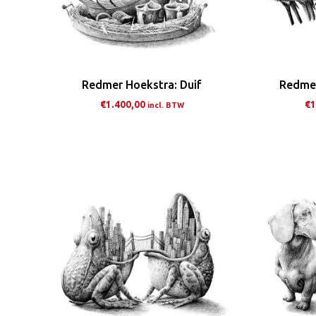
Redmer Hoekstra: Duif
Redmer
€
1.400,00
€
1
incl. BTW
Dit
product
heeft
meerdere
variaties.
Deze
optie
kan
gekozen
worden