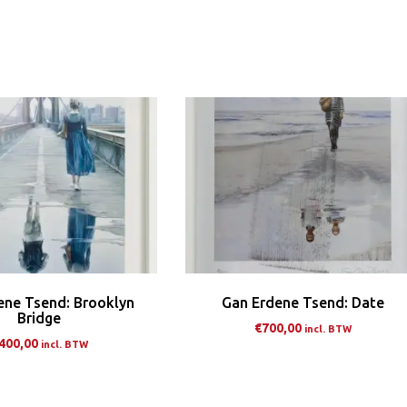
Dit
Dit
product
pro
heeft
hee
meerdere
me
variaties.
var
Deze
De
optie
opt
kan
ka
gekozen
ge
worden
wo
op
op
de
de
ene Tsend: Brooklyn
Gan Erdene Tsend: Date
productpagina
pro
Bridge
€
700,00
incl. BTW
400,00
incl. BTW
Dit
Dit
pro
product
hee