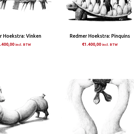
 Hoekstra: Vinken
Redmer Hoekstra: Pinquins
.400,00
€
1.400,00
incl. BTW
incl. BTW
Dit
Dit
product
pro
heeft
hee
meerdere
me
variaties.
var
Deze
De
optie
opt
kan
ka
gekozen
ge
worden
wo