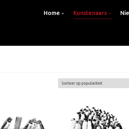
Home
Kunstenaars
Ni
teerd
ariteit