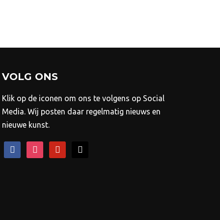
kozen
rden
ductpagina
VOLG ONS
Klik op de iconen om ons te volgens op Social
Media. Wij posten daar regelmatig nieuws en
nieuwe kunst.
facebook
instagram
pinterest
mail