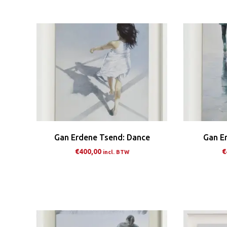
meerdere
variaties.
Deze
optie
kan
gekozen
worden
op
de
productpagina
Gan Erdene Tsend: Dance
Gan E
€
400,00
€
incl. BTW
Dit
product
heeft
meerdere
variaties.