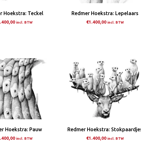
op
op
de
de
 Hoekstra: Teckel
Redmer Hoekstra: Lepelaars
productpagina
pro
.400,00
€
1.400,00
incl. BTW
incl. BTW
Dit
Dit
product
pro
heeft
hee
meerdere
me
variaties.
var
Deze
De
optie
opt
kan
ka
gekozen
ge
worden
wo
op
op
de
de
r Hoekstra: Pauw
Redmer Hoekstra: Stokpaardje
productpagina
pro
.400,00
€
1.400,00
incl. BTW
incl. BTW