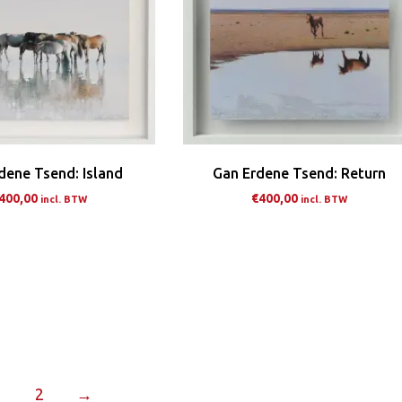
Deze
De
optie
opt
kan
ka
gekozen
ge
worden
wo
op
op
de
de
dene Tsend: Island
Gan Erdene Tsend: Return
productpagina
pro
400,00
€
400,00
incl. BTW
incl. BTW
Dit
Dit
product
pro
heeft
hee
meerdere
me
variaties.
var
Deze
De
optie
opt
2
→
kan
ka