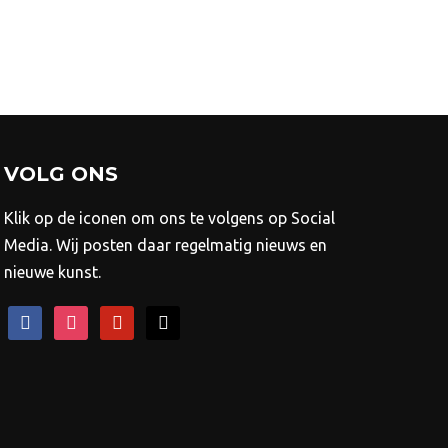
ie
n
kozen
rden
ductpagina
VOLG ONS
Klik op de iconen om ons te volgens op Social
Media. Wij posten daar regelmatig nieuws en
nieuwe kunst.
facebook
instagram
pinterest
mail