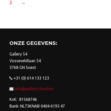
optie
opt
2
→
kan
ka
gekozen
ge
worden
wo
op
op
de
de
productpagina
pro
ONZE GEGEVENS:
Gallery 54
Vosseveldlaan 54
3768 GN Soest
+31 (0) 614 133 123
info@gallery54.online
KvK: 81568746
Bank: NL73KNAB 0404 6193 47