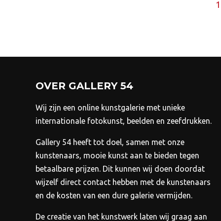
optie
1
kan
gekozen
worden
op
de
productpagina
OVER GALLERY 54
Wij zijn een online kunstgalerie met unieke
internationale fotokunst, beelden en zeefdrukken.
Gallery 54 heeft tot doel, samen met onze
kunstenaars, mooie kunst aan te bieden tegen
betaalbare prijzen.
Dit kunnen wij doen doordat
wijzelf direct contact hebben met de kunstenaars
en de kosten van een dure galerie vermijden.
De creatie van het kunstwerk laten wij graag aan