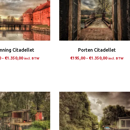
ning Citadellet
Porten Citadellet
Prijsklasse:
Prijsklasse:
0
-
€
1.350,00
€
195,00
-
€
1.350,00
incl. BTW
incl. BTW
€195,00
€195,00
Dit
Dit
tot
tot
product
pro
€1.350,00
€1.350,00
heeft
hee
meerdere
me
variaties.
var
Deze
De
optie
opt
kan
ka
gekozen
ge