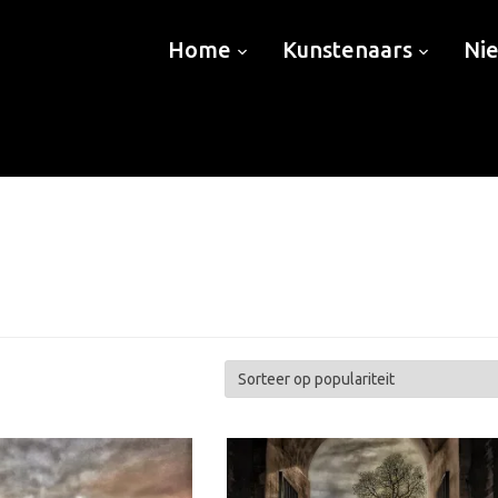
Home
Kunstenaars
Ni
teerd
ariteit