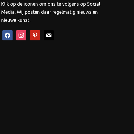
op
Klik op de iconen om ons te volgens op Social
de
Media. Wij posten daar regelmatig nieuws en
productpagina
nieuwe kunst.
facebook
instagram
pinterest
mail