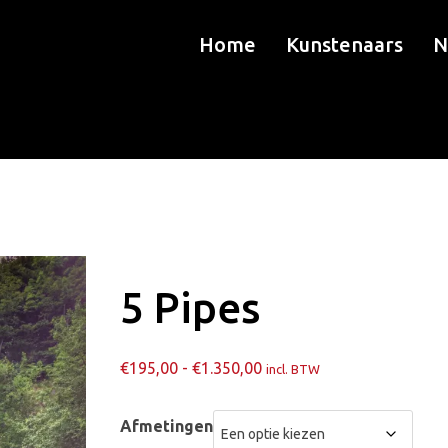
Home
Kunstenaars
N
5 Pipes
Prijsklasse:
€
195,00
-
€
1.350,00
incl. BTW
€195,00
tot
Afmetingen