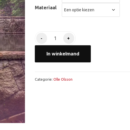
€1.350,00
Materiaal
5
-
+
Pipes
aantal
In winkelmand
Categorie:
Olle Olsson