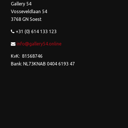
worden
worden
Gallery 54
op
op
Vosseveldlaan 54
de
de
3768 GN Soest
productpagina
productpagina
+31 (0) 614 133 123
info@gallery54.online
KvK: 81568746
Bank: NL73KNAB 0404 6193 47