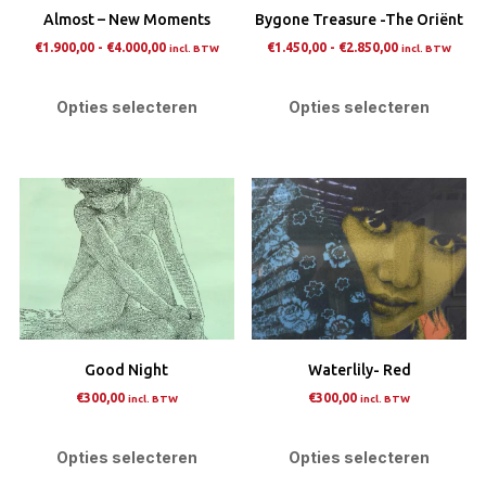
Almost – New Moments
Bygone Treasure -The Oriënt
de
de
Prijsklasse:
Prijsklasse:
€
1.900,00
-
€
4.000,00
€
1.450,00
-
€
2.850,00
incl. BTW
incl. BTW
productpagina
prod
€1.900,00
€1.450,00
Dit
Dit
tot
tot
product
pro
Opties selecteren
Opties selecteren
€4.000,00
€2.850,00
heeft
heef
meerdere
mee
variaties.
varia
Deze
Dez
optie
opti
kan
kan
gekozen
gek
worden
wor
op
op
Good Night
Waterlily- Red
de
de
€
300,00
€
300,00
incl. BTW
incl. BTW
productpagina
prod
Dit
Dit
product
pro
Opties selecteren
Opties selecteren
heeft
heef