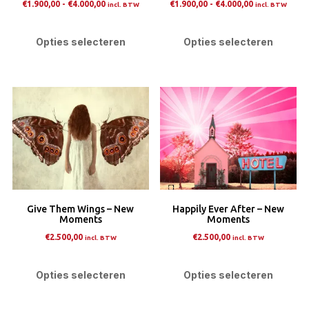
Prijsklasse:
Prijsklasse:
€
1.900,00
-
€
4.000,00
€
1.900,00
-
€
4.000,00
incl. BTW
incl. BTW
productpagina
prod
€1.900,00
€1.900,00
Dit
Dit
tot
tot
product
pro
Opties selecteren
Opties selecteren
€4.000,00
€4.000,00
heeft
heef
meerdere
mee
variaties.
varia
Deze
Dez
optie
opti
kan
kan
gekozen
gek
worden
wor
op
op
Give Them Wings – New
Happily Ever After – New
de
de
Moments
Moments
productpagina
prod
€
2.500,00
€
2.500,00
incl. BTW
incl. BTW
Dit
Dit
product
pro
Opties selecteren
Opties selecteren
heeft
heef
meerdere
mee