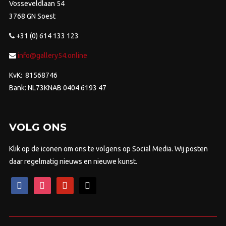
Vosseveldlaan 54
3768 GN Soest
+31 (0) 614 133 123
info@gallery54.online
KvK: 81568746
Bank: NL73KNAB 0404 6193 47
VOLG ONS
Klik op de iconen om ons te volgens op Social Media. Wij posten
daar regelmatig nieuws en nieuwe kunst.
facebook
instagram
pinterest
mail