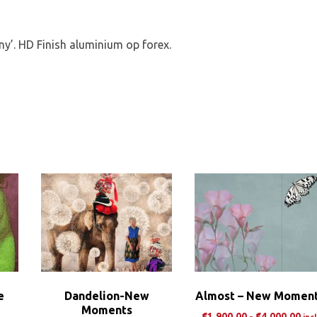
y’. HD Finish aluminium op forex.
e
Dandelion-New
Almost – New Momen
Moments
Pri
€
1.900,00
-
€
4.000,00