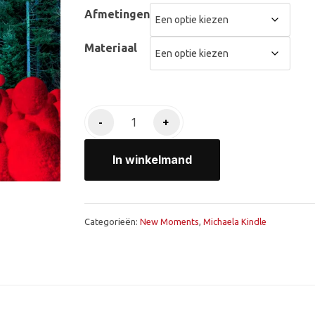
tot
Afmetingen
€4.000,00
Materiaal
Bounce
-
+
-
New
In winkelmand
Moments
aantal
Categorieën:
New Moments
,
Michaela Kindle