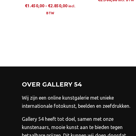
incl. BTW
Prijsklasse:
€
1.450,00
-
€
2.850,00
incl.
€1.450,00
BTW
tot
Dit
€2.850,00
product
heeft
meerdere
variaties.
Deze
optie
kan
OVER GALLERY 54
gekozen
worden
Wij zijn een online kunstgalerie met unieke
op
internationale fotokunst, beelden en zeefdrukken.
de
Gallery 54 heeft tot doel, samen met onze
productpagina
kunstenaars, mooie kunst aan te bieden tegen
betaalbare prijzen.
Dit kunnen wij doen doordat