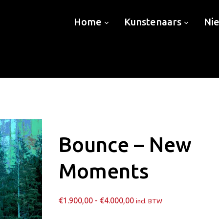
Home
Kunstenaars
Ni
Bounce – New
Moments
Prijsklasse:
€
1.900,00
-
€
4.000,00
incl. BTW
€1.900,00