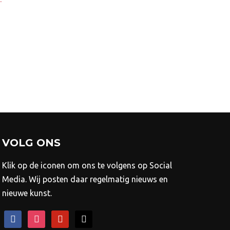
.
900,00
Dit
000,00
product
heeft
meerdere
variaties.
Deze
optie
kan
gekozen
VOLG ONS
worden
Klik op de iconen om ons te volgens op Social
op
Media. Wij posten daar regelmatig nieuws en
de
nieuwe kunst.
productpagina
facebook
instagram
pinterest
mail