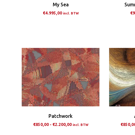
My Sea
Summ
€
4.995,00
€
9
incl. BTW
Patchwork
Prijsklasse:
€
850,00
-
€
2.200,00
€
850,0
incl. BTW
€850,00
Dit