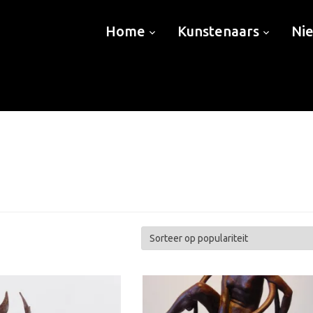
Home
Kunstenaars
Ni
teerd
ariteit