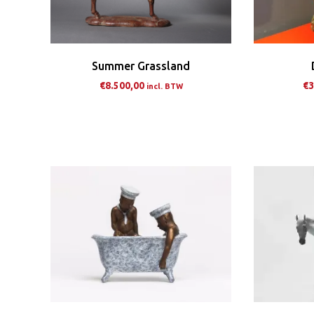
worden
op
de
Summer Grassland
productpagina
€
8.500,00
€
3
incl. BTW