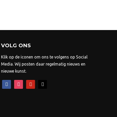
ie
n
kozen
rden
ductpagina
VOLG ONS
Klik op de iconen om ons te volgens op Social
Media. Wij posten daar regelmatig nieuws en
nieuwe kunst.
facebook
instagram
pinterest
mail