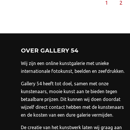
optie
1
2
kan
gekozen
worden
op
de
productpagina
OVER GALLERY 54
Wij zijn een online kunstgalerie met unieke
internationale fotokunst, beelden en zeefdrukken.
Gallery 54 heeft tot doel, samen met onze
kunstenaars, mooie kunst aan te bieden tegen
betaalbare prijzen.
Dit kunnen wij doen doordat
wijzelf direct contact hebben met de kunstenaars
en de kosten van een dure galerie vermijden.
De creatie van het kunstwerk laten wij graag aan