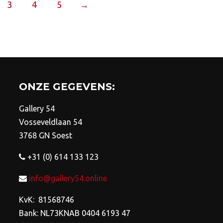
optie
opt
3
4
5
→
kan
ka
gekozen
ge
worden
wo
op
op
de
de
productpagina
pro
ONZE GEGEVENS:
Gallery 54
Vosseveldlaan 54
3768 GN Soest
+31 (0) 614 133 123
info@gallery54.online
KvK: 81568746
Bank: NL73KNAB 0404 6193 47