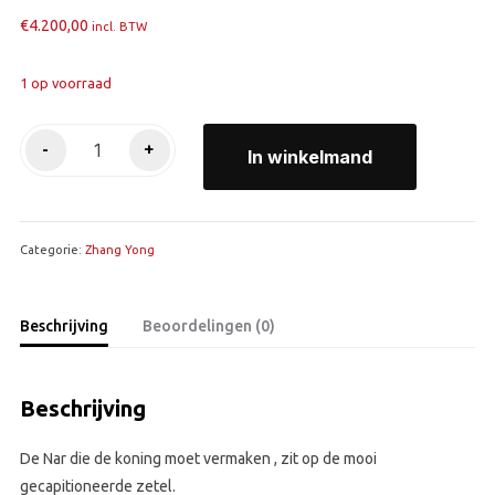
€
4.200,00
incl. BTW
1 op voorraad
Comedy
-
+
In winkelmand
King
aantal
Categorie:
Zhang Yong
Beschrijving
Beoordelingen (0)
Beschrijving
De Nar die de koning moet vermaken , zit op de mooi
gecapitioneerde zetel.