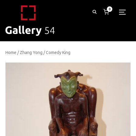
0
TOGG
Home
/
Zhang Yong
/ Comedy King