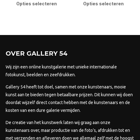
product
pro
Opties selecteren
Opties selecteren
€995,00
€1.975,00
heeft
heef
meerdere
mee
variaties.
varia
Deze
Dez
optie
opti
kan
kan
OVER GALLERY 54
gekozen
gek
worden
wor
Wij zijn een online kunstgalerie met unieke internationale
op
op
fotokunst, beelden en zeefdrukken.
de
de
Gallery 54 heeft tot doel, samen met onze kunstenaars, mooie
productpagina
prod
kunst aan te bieden tegen betaalbare prijzen.
Dit kunnen wij doen
doordat wijzelf direct contact hebben met de kunstenaars en de
kosten van een dure galerie vermijden.
De creatie van het kunstwerk laten wij graag aan onze
kunstenaars over, maar productie van de foto’s, afdrukken tot en
met verzenden en afleveren doen we allemaal zelf met de hoogst