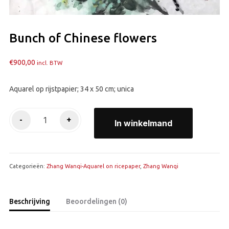
Bunch of Chinese flowers
€
900,00
incl. BTW
Aquarel op rijstpapier; 34 x 50 cm; unica
Bunch
-
+
In winkelmand
of
Chinese
flowers
Categorieën:
aantal
Zhang Wanqi-Aquarel on ricepaper
,
Zhang Wanqi
Beschrijving
Beoordelingen (0)