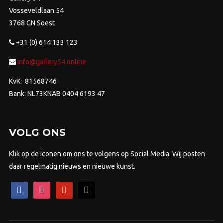
Vosseveldlaan 54
3768 GN Soest
+31 (0) 614 133 123
info@gallery54.online
KvK: 81568746
Bank: NL73KNAB 0404 6193 47
VOLG ONS
Klik op de iconen om ons te volgens op Social Media. Wij posten
daar regelmatig nieuws en nieuwe kunst.
facebook
instagram
pinterest
mail