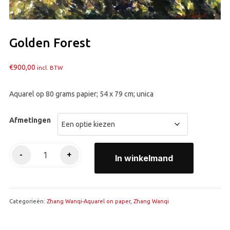
Golden Forest
€
900,00
incl. BTW
Aquarel op 80 grams papier; 54 x 79 cm; unica
Afmetingen
Golden
-
+
In winkelmand
Forest
aantal
Categorieën:
Zhang Wanqi-Aquarel on paper
,
Zhang Wanqi