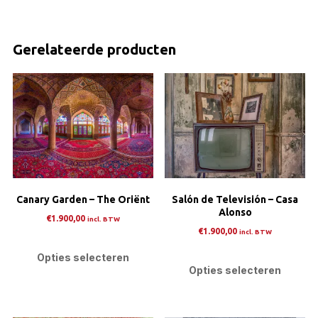
Gerelateerde producten
Canary Garden – The Oriënt
Salón de Televisión – Casa
Alonso
€
1.900,00
incl. BTW
€
1.900,00
incl. BTW
Dit
Dit
product
Opties selecteren
pro
Opties selecteren
heeft
heef
meerdere
mee
variaties.