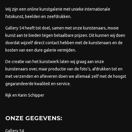
gekozen
wor
worden
Wij zijn een online kunstgalerie met unieke internationale
op
op
fotokunst, beelden en zeefdrukken.
de
de
prod
Gallery 54 heeft tot doel, samen met onze kunstenaars, mooie
productpagina
kunst aan te bieden tegen betaalbare prijzen.
Dit kunnen wij doen
doordat wijzelf direct contact hebben met de kunstenaars en de
kosten van een dure galerie vermijden.
De creatie van het kunstwerk laten wij graag aan onze
kunstenaars over, maar productie van de foto’s, afdrukken tot en
met verzenden en afleveren doen we allemaal zelf met de hoogst
gegarandeerde kwaliteit en service.
Rijk en Karin Schipper
ONZE GEGEVENS:
Gallery 54