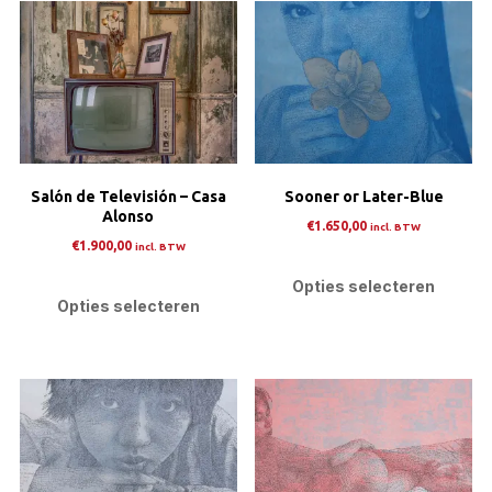
Salón de Televisión – Casa
Sooner or Later-Blue
Alonso
€
1.650,00
incl. BTW
€
1.900,00
incl. BTW
Dit
Dit
pro
Opties selecteren
product
Opties selecteren
heef
heeft
mee
meerdere
varia
variaties.
Dez
Deze
opti
optie
kan
kan
gek