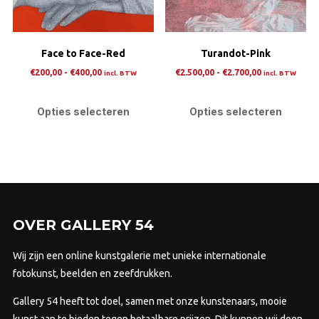
gekozen
wor
worden
op
op
de
Face to Face-Red
Turandot-Pink
de
prod
Prijsklasse:
Prijsklasse:
productpagina
€
200,00
-
€
400,00
€
2.500,00
-
€
2.700,00
incl. BTW
incl. BTW
€200,00
€2.500,00
Dit
Dit
tot
tot
product
pro
Opties selecteren
Opties selecteren
€400,00
€2.700,00
heeft
heef
meerdere
mee
variaties.
varia
Deze
Dez
optie
opti
kan
kan
OVER GALLERY 54
gekozen
gek
worden
wor
Wij zijn een online kunstgalerie met unieke internationale
op
op
fotokunst, beelden en zeefdrukken.
de
de
Gallery 54 heeft tot doel, samen met onze kunstenaars, mooie
productpagina
prod