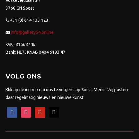
Vosseveldlaan 54
3768 GN Soest
+31 (0) 614 133 123
info@gallery54.online
KvK: 81568746
Bank: NL73KNAB 0404 6193 47
VOLG ONS
Klik op de iconen om ons te volgens op Social Media. Wij posten
daar regelmatig nieuws en nieuwe kunst.
facebook
instagram
pinterest
mail