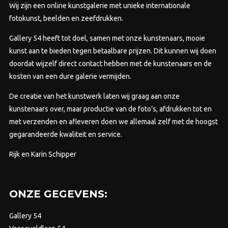
wor
Wij zijn een online kunstgalerie met unieke internationale
op
op
fotokunst, beelden en zeefdrukken.
de
de
productpagina
Gallery 54 heeft tot doel, samen met onze kunstenaars, mooie
prod
kunst aan te bieden tegen betaalbare prijzen.
Dit kunnen wij doen
doordat wijzelf direct contact hebben met de kunstenaars en de
kosten van een dure galerie vermijden.
De creatie van het kunstwerk laten wij graag aan onze
kunstenaars over, maar productie van de foto’s, afdrukken tot en
met verzenden en afleveren doen we allemaal zelf met de hoogst
gegarandeerde kwaliteit en service.
Rijk en Karin Schipper
ONZE GEGEVENS:
Gallery 54