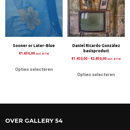
Deze
Dez
optie
opti
kan
kan
gekozen
gek
worden
wor
op
op
Sooner or Later-Blue
Daniel Ricardo González
de
de
basisproduct
productpagina
prod
€
1.650,00
incl. BTW
Prijsklasse:
€
1.450,00
-
€
2.850,00
incl. BTW
Dit
€1.450,00
Dit
product
Opties selecteren
tot
pro
Opties selecteren
heeft
€2.850,00
heef
meerdere
mee
variaties.
varia
Deze
Dez
optie
opti
kan
kan
gekozen
OVER GALLERY 54
gek
worden