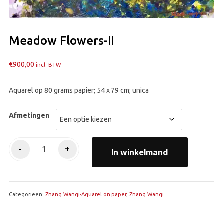
Meadow Flowers-II
€
900,00
incl. BTW
Aquarel op 80 grams papier; 54 x 79 cm; unica
Afmetingen
Meadow
-
+
In winkelmand
Flowers-
II
aantal
Categorieën:
Zhang Wanqi-Aquarel on paper
,
Zhang Wanqi