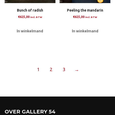
op
op
Bunch of radish
Peeling the mandarin
de
de
€
625,00
€
625,00
incl. BTW
incl. BTW
productpagina
prod
In winkelmand
In winkelmand
1
2
3
→
OVER GALLERY 54