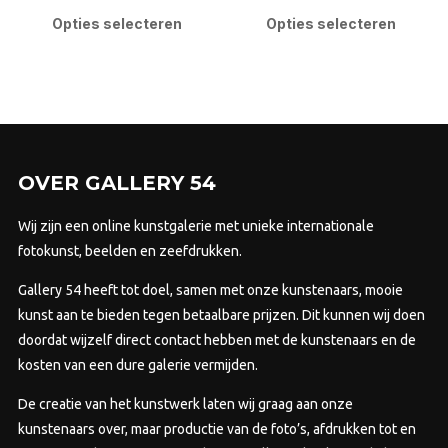
tot
tot
product
pro
Opties selecteren
Opties selecteren
€4.000,00
€2.700,00
heeft
heef
meerdere
mee
variaties.
varia
Deze
Dez
optie
opti
kan
kan
OVER GALLERY 54
gekozen
gek
worden
wor
Wij zijn een online kunstgalerie met unieke internationale
op
op
fotokunst, beelden en zeefdrukken.
de
de
Gallery 54 heeft tot doel, samen met onze kunstenaars, mooie
productpagina
prod
kunst aan te bieden tegen betaalbare prijzen.
Dit kunnen wij doen
doordat wijzelf direct contact hebben met de kunstenaars en de
kosten van een dure galerie vermijden.
De creatie van het kunstwerk laten wij graag aan onze
kunstenaars over, maar productie van de foto’s, afdrukken tot en