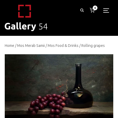
0
TOGG
Home
/
Mos Merab Samii
/
Mos Food & Drinks
/ Rolling grapes