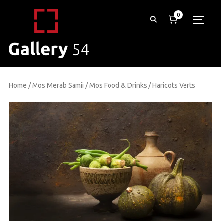
0
TOGG
Home
/
Mos Merab Samii
/
Mos Food & Drinks
/ Haricots Verts