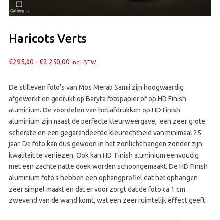
Haricots Verts
Prijsklasse:
€
295,00
-
€
2.250,00
incl. BTW
€295,00
tot
De stilleven foto’s van Mos Merab Samii zijn hoogwaardig
€2.250,00
afgewerkt en gedrukt op Baryta fotopapier of op HD Finish
aluminium. De voordelen van het afdrukken op HD Finish
aluminium zijn naast de perfecte kleurweergave, een zeer grote
scherpte en een gegarandeerde kleurechtheid van minimaal 25
jaar. De foto kan dus gewoon in het zonlicht hangen zonder zijn
kwaliteit te verliezen. Ook kan HD Finish aluminium eenvoudig
met een zachte natte doek worden schoongemaakt. De HD Finish
aluminium foto’s hebben een ophangprofiel dat het ophangen
zeer simpel maakt en dat er voor zorgt dat de foto ca 1 cm
zwevend van de wand komt, wat een zeer ruimtelijk effect geeft.