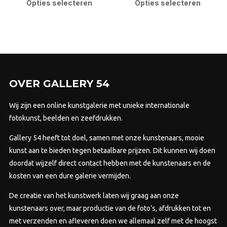
product
pro
Opties selecteren
Opties selecteren
€1.950,00
€2.700,00
heeft
heef
meerdere
mee
variaties.
varia
Deze
Dez
optie
opti
kan
kan
OVER GALLERY 54
gekozen
gek
worden
wor
Wij zijn een online kunstgalerie met unieke internationale
op
op
fotokunst, beelden en zeefdrukken.
de
de
Gallery 54 heeft tot doel, samen met onze kunstenaars, mooie
productpagina
prod
kunst aan te bieden tegen betaalbare prijzen.
Dit kunnen wij doen
doordat wijzelf direct contact hebben met de kunstenaars en de
kosten van een dure galerie vermijden.
De creatie van het kunstwerk laten wij graag aan onze
kunstenaars over, maar productie van de foto’s, afdrukken tot en
met verzenden en afleveren doen we allemaal zelf met de hoogst