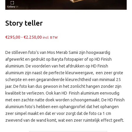
Story teller
Prijsklasse:
€
295,00
-
€
2.250,00
incl. BTW
€295,00
tot
De stilleven foto’s van Mos Merab Samii zijn hoogwaardig
€2.250,00
afgewerkt en gedrukt op Baryta fotopapier of op HD Finish
aluminium. De voordelen van het afdrukken op HD Finish
aluminium zijn naast de perfecte kleurweergave, een zeer grote
scherpte en een gegarandeerde kleurechtheid van minimaal 25
jaar. De foto kan dus gewoon in het zonlicht hangen zonder zijn
kwaliteit te verliezen. Ook kan HD Finish aluminium eenvoudig
met een zachte natte doek worden schoongemaakt. De HD Finish
aluminium foto’s hebben een ophangprofiel dat het ophangen
zeer simpel maakt en dat er voor zorgt dat de foto ca 1 cm
zwevend van de wand komt, wat een zeer ruimtelijk effect geeft.