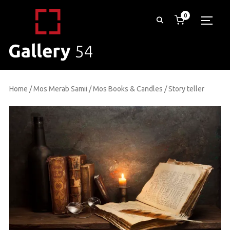
0
TOGG
Home
/
Mos Merab Samii
/
Mos Books & Candles
/ Story teller