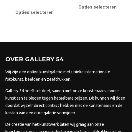
€4.000,00
tot
Dit
pro
Opties selecteren
tot
€4.000,00
product
Opties selecteren
heef
€5.600,00
heeft
mee
meerdere
varia
variaties.
Dez
Deze
opti
optie
kan
kan
gek
OVER GALLERY 54
gekozen
wor
worden
Wij zijn een online kunstgalerie met unieke internationale
op
op
fotokunst, beelden en zeefdrukken.
de
de
prod
Gallery 54 heeft tot doel, samen met onze kunstenaars, mooie
productpagina
kunst aan te bieden tegen betaalbare prijzen.
Dit kunnen wij doen
doordat wijzelf direct contact hebben met de kunstenaars en de
kosten van een dure galerie vermijden.
De creatie van het kunstwerk laten wij graag aan onze
kunstenaars over, maar productie van de foto’s, afdrukken tot en