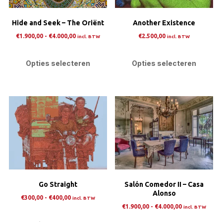
Hide and Seek – The Oriënt
Another Existence
Prijsklasse:
€
1.900,00
-
€
4.000,00
€
2.500,00
incl. BTW
incl. BTW
€1.900,00
Dit
Dit
tot
product
pro
Opties selecteren
Opties selecteren
€4.000,00
heeft
heef
meerdere
mee
variaties.
varia
Deze
Dez
optie
opti
kan
kan
gekozen
gek
worden
wor
op
op
Go Straight
Salón Comedor II – Casa
de
de
Alonso
Prijsklasse:
productpagina
prod
€
300,00
-
€
400,00
incl. BTW
Prijsklasse:
€
1.900,00
-
€
4.000,00
€300,00
incl. BTW
Dit
€1.900,00
tot
Dit