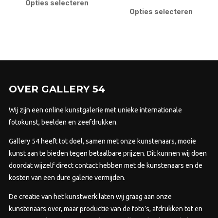
product
Opties selecteren
tot
€400,00
pro
Opties selecteren
heeft
€4.000,00
heef
meerdere
mee
variaties.
varia
Deze
Dez
optie
opti
kan
kan
gekozen
OVER GALLERY 54
gek
worden
wor
Wij zijn een online kunstgalerie met unieke internationale
op
op
fotokunst, beelden en zeefdrukken.
de
de
productpagina
Gallery 54 heeft tot doel, samen met onze kunstenaars, mooie
prod
kunst aan te bieden tegen betaalbare prijzen.
Dit kunnen wij doen
doordat wijzelf direct contact hebben met de kunstenaars en de
kosten van een dure galerie vermijden.
De creatie van het kunstwerk laten wij graag aan onze
kunstenaars over, maar productie van de foto’s, afdrukken tot en