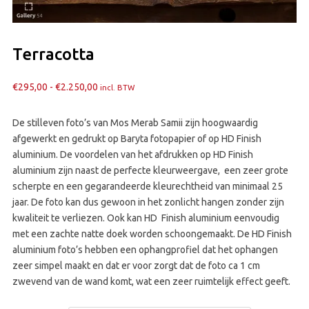
Terracotta
Prijsklasse:
€
295,00
-
€
2.250,00
incl. BTW
€295,00
tot
De stilleven foto’s van Mos Merab Samii zijn hoogwaardig
€2.250,00
afgewerkt en gedrukt op Baryta fotopapier of op HD Finish
aluminium. De voordelen van het afdrukken op HD Finish
aluminium zijn naast de perfecte kleurweergave, een zeer grote
scherpte en een gegarandeerde kleurechtheid van minimaal 25
jaar. De foto kan dus gewoon in het zonlicht hangen zonder zijn
kwaliteit te verliezen. Ook kan HD Finish aluminium eenvoudig
met een zachte natte doek worden schoongemaakt. De HD Finish
aluminium foto’s hebben een ophangprofiel dat het ophangen
zeer simpel maakt en dat er voor zorgt dat de foto ca 1 cm
zwevend van de wand komt, wat een zeer ruimtelijk effect geeft.