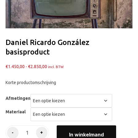
Daniel Ricardo González
basisproduct
Prijsklasse:
€
1.450,00
-
€
2.850,00
incl. BTW
€1.450,00
tot
Korte productomschrijving
€2.850,00
Afmetingen
Materiaal
Daniel
-
+
In winkelmand