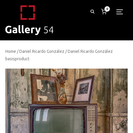
0
TOGG
Home
/
Daniel Ricardo González
/ Daniel Ricardo González
basisproduct