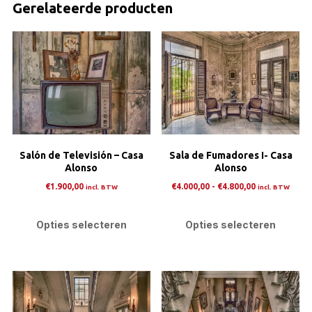
Gerelateerde producten
Salón de Televisión – Casa
Sala de Fumadores I- Casa
Alonso
Alonso
Prijsklasse:
€
1.900,00
€
4.000,00
-
€
4.800,00
incl. BTW
incl. BTW
€4.000,00
Dit
Dit
tot
product
pro
Opties selecteren
Opties selecteren
€4.800,00
heeft
heef
meerdere
mee
variaties.
varia
Deze
Dez
optie
opti