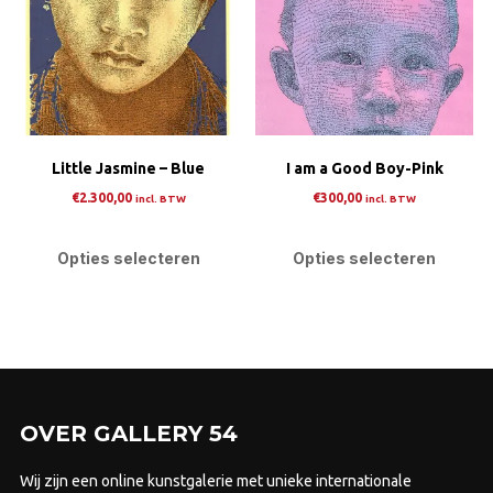
Deze
Dez
optie
opti
kan
kan
gekozen
gek
worden
wor
op
op
Little Jasmine – Blue
I am a Good Boy-Pink
de
de
productpagina
prod
€
2.300,00
€
300,00
incl. BTW
incl. BTW
Dit
Dit
product
pro
Opties selecteren
Opties selecteren
heeft
heef
meerdere
mee
variaties.
varia
Deze
Dez
optie
opti
kan
kan
OVER GALLERY 54
gekozen
gek
worden
wor
Wij zijn een online kunstgalerie met unieke internationale