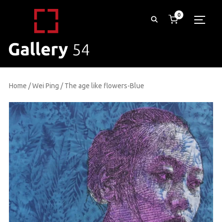
0
TOGG
Home
/
Wei Ping
/ The age like flowers-Blue