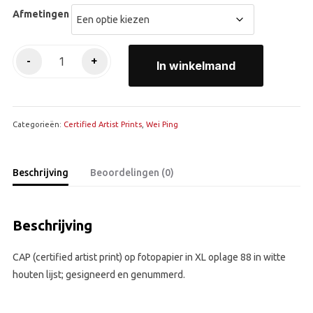
Afmetingen
The
-
+
In winkelmand
age
like
flowers-
Categorieën:
Blue
Certified Artist Prints
,
Wei Ping
aantal
Beschrijving
Beoordelingen (0)
Beschrijving
CAP (certified artist print) op fotopapier in XL oplage 88 in witte
houten lijst; gesigneerd en genummerd.