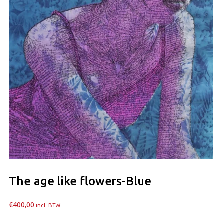
The age like flowers-Blue
€
400,00
incl. BTW