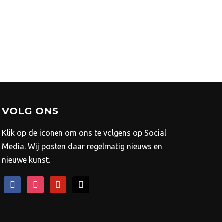
Dit
900,00
product
heeft
meerdere
variaties.
Deze
optie
kan
VOLG ONS
gekozen
worden
Klik op de iconen om ons te volgens op Social
op
Media. Wij posten daar regelmatig nieuws en
de
nieuwe kunst.
productpagina
facebook
instagram
pinterest
mail