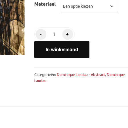
Materiaal
Bridges
-
+
aantal
In winkelmand
Categorieën:
Dominique Landau - Abstract
,
Dominique
Landau