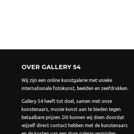
tot
t
Dit
€2.900,00
€
product
heeft
meerdere
variaties.
Deze
optie
kan
OVER GALLERY 54
gekozen
worden
Wij zijn een online kunstgalerie met unieke
op
internationale fotokunst, beelden en zeefdrukken.
de
Gallery 54 heeft tot doel, samen met onze
productpagina
kunstenaars, mooie kunst aan te bieden tegen
betaalbare prijzen.
Dit kunnen wij doen doordat
wijzelf direct contact hebben met de kunstenaars
en de kosten van een dure galerie vermijden.