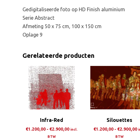
Gedigitaliseerde foto op HD Finish aluminium
Serie Abstract
Afmeting 50 x 75 cm, 100 x 150 cm
Oplage 9
Gerelateerde producten
Infra-Red
Silouettes
Prijsklasse:
P
€
1.200,00
-
€
2.900,00
€
1.200,00
-
€
2.900,00
incl.
i
€1.200,00
€
BTW
BTW