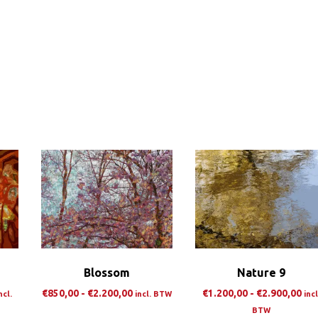
Blossom
Nature 9
rijsklasse:
Prijsklasse:
Pri
€
850,00
-
€
2.200,00
€
1.200,00
-
€
2.900,00
ncl.
incl. BTW
incl
1.200,00
€850,00
€1.
BTW
Dit