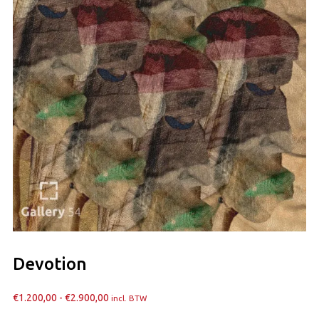
Devotion
Prijsklasse:
€
1.200,00
-
€
2.900,00
incl. BTW
€1.200,00