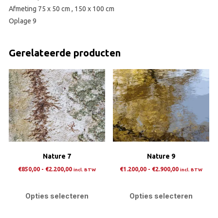
Afmeting 75 x 50 cm , 150 x 100 cm
Oplage 9
Gerelateerde producten
Nature 7
Nature 9
Prijsklasse:
Prijsklasse:
€
850,00
-
€
2.200,00
€
1.200,00
-
€
2.900,00
incl. BTW
incl. BTW
€850,00
€1.200,00
Dit
Dit
tot
tot
product
pro
Opties selecteren
Opties selecteren
€2.200,00
€2.900,00
heeft
heef