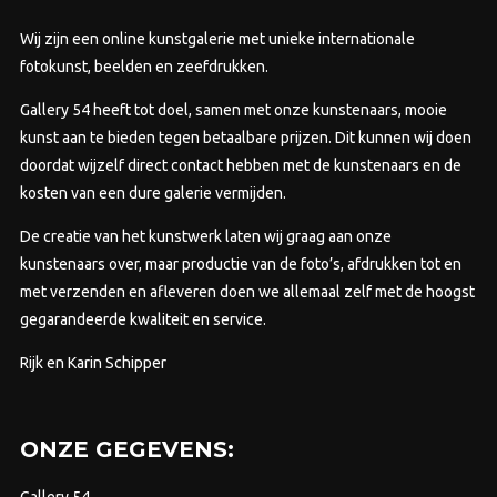
gekozen
gek
worden
wor
Wij zijn een online kunstgalerie met unieke internationale
op
op
fotokunst, beelden en zeefdrukken.
de
de
Gallery 54 heeft tot doel, samen met onze kunstenaars, mooie
productpagina
prod
kunst aan te bieden tegen betaalbare prijzen.
Dit kunnen wij doen
doordat wijzelf direct contact hebben met de kunstenaars en de
kosten van een dure galerie vermijden.
De creatie van het kunstwerk laten wij graag aan onze
kunstenaars over, maar productie van de foto’s, afdrukken tot en
met verzenden en afleveren doen we allemaal zelf met de hoogst
gegarandeerde kwaliteit en service.
Rijk en Karin Schipper
ONZE GEGEVENS:
Gallery 54